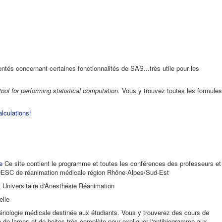
 concernant certaines fonctionnalités de SAS...très utile pour les
tool for performing statistical computation.
Vous y trouvez toutes les formules
lculations!
e
Ce site contient le programme et toutes les conférences des professeurs et
 DESC de réanimation médicale région Rhône-Alpes/Sud-Est
Universitaire d'Anesthésie Réanimation
elle
iologie médicale destinée aux étudiants. Vous y trouverez des cours de
e de lames et de boites très complète pour expliquer l'antibiogramme aux