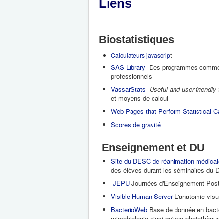
Liens
Biostatistiques
Calculateurs javascrip
t
SAS Library
Des programmes commentés
professionnels
VassarStats
Useful and user-friendly 
et moyens de calcul
Web Pages that Perform Statistical Ca
Scores de gravité
Enseignement et DU
Site du DESC de réanimation médical
des élèves durant les séminaires du
JEPU
Journées d'Enseignement Post 
Visible Human Server
L'anatomie visu
BacterioWeb
Base de donnée en bactér
microbiologie ainsi qu'une photothèqu