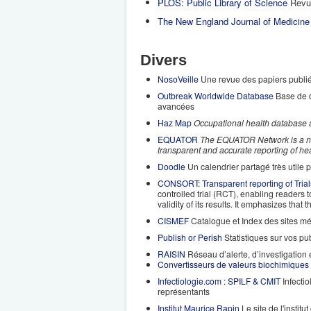
PLOS: Public Library of Science
Revu
The New England Journal of Medicine
Divers
NosoVeille
Une revue des papiers publiés
Outbreak Worldwide Database
Base de d
avancées
Haz Map
Occupational health database a
EQUATOR
The EQUATOR Network is a new 
transparent and accurate reporting of he
Doodle
Un calendrier partagé très utile 
CONSORT: Transparent reporting of Trial
controlled trial (RCT), enabling readers t
validity of its results. It emphasizes th
CISMEF
Catalogue et Index des sites m
Publish or Perish
Statistiques sur vos pub
RAISIN
Réseau d’alerte, d’investigation 
Convertisseurs de valeurs biochimiques
Infectiologie.com : SPILF & CMIT
Infecti
représentants
Institut Maurice Rapin
Le site de l'instit