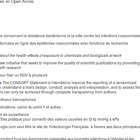
es en Open Acces.
 concernant la résistance bactérienne et la lutte contre les infections nosocomial
onnées en ligne des épidémies nosocomiales avec fonctions de recherche
bout the health effects of exposure to chemicals and biologicals at work
initiative that seeks to improve the quality of scientific publications by promoting
alth research
pour fixer un RDV à plusieurs
s
The CONSORT Statement is intended to improve the reporting of a randomized
o understand a trial's design, conduct, analysis and interpretation, and to assess th
at this can only be achieved through complete transparency from authors
édicaux francophones
lications, calcul du point h et autres
et de surveillance
Très pratique pour convertir des valeurs usuelles en SI tq mmHg à kPa
ologie.com veut être le site de l'infectiologie Française, à travers ses deux principau
ut contient tous les diaporamas présentés aux journées infections à l'hôpital et les